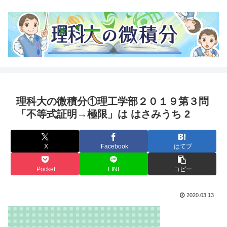
理科大の微積分①理工学部２０１９第３問
「不等式証明→極限」は はさみうち 2
X
Facebook
はてブ
Pocket
LINE
コピー
2020.03.13