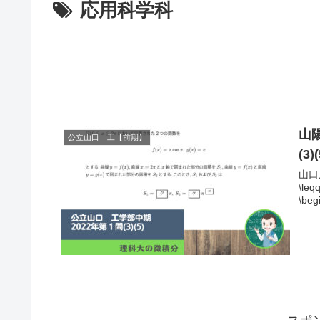
応用科学科
山
公立山口 工【前期】
(3)(
山口
\le
\beg