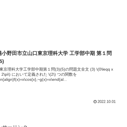
陽小野田市立山口東京理科大学 工学部中期 第１問
5)
東京理科大学工学部中期第１問(3)(5)の問題文全文 (3) \(0\leqq x
qq 2\pi\) において定義された \(2\) つの関数を
in{align}f(x)=x\cos{x},~g(x)=x\end{al...
2022.10.01