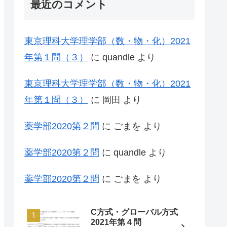
最近のコメント
東京理科大学理学部（数・物・化）2021
年第１問（３）
に
quandle
より
東京理科大学理学部（数・物・化）2021
年第１問（３）
に
岡田
より
薬学部2020第２問
に
ごまを
より
薬学部2020第２問
に
quandle
より
薬学部2020第２問
に
ごまを
より
C方式・グローバル方式
2021年第４問