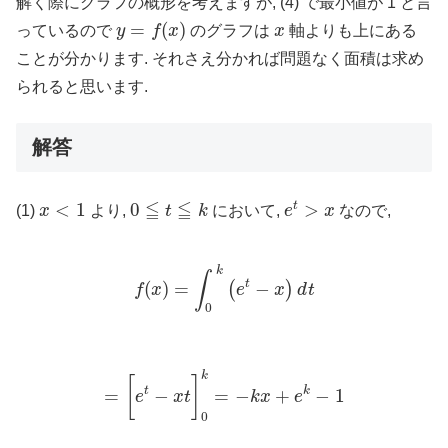
解く際にグラフの概形を考えますが, (4) で最小値が 1 と言
y
=
f
(
x
)
x
=
(
)
っているので
y
f
x
のグラフは
x
軸よりも上にある
ことが分かります. それさえ分かれば問題なく面積は求め
られると思います.
解答
e
t
>
x
0
≦
t
≦
k
x
<
1
≦
≦
<
1
0
>
t
(1)
x
より,
t
k
において,
e
x
なので,
f
(
x
)
=
∫
0
k
(
e
t
−
x
)
d
t
k
∫
t
(
)
=
−
(
)
f
x
e
x
d
t
0
=
[
e
t
−
x
t
]
0
k
=
−
k
x
+
e
k
−
1
k
[
]
t
k
=
−
=
−
+
−
1
e
x
t
k
x
e
0