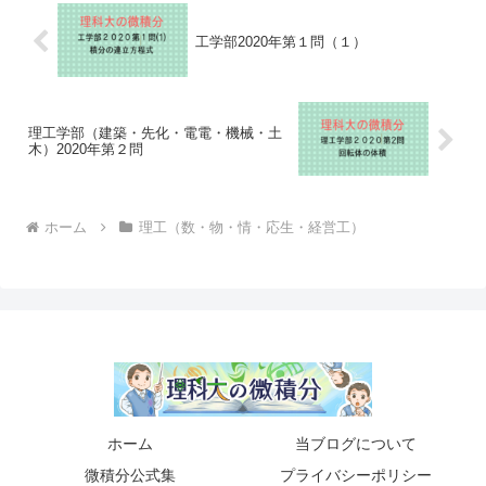
工学部2020年第１問（１）
理工学部（建築・先化・電電・機械・土
木）2020年第２問
ホーム
理工（数・物・情・応生・経営工）
ホーム
当ブログについて
微積分公式集
プライバシーポリシー