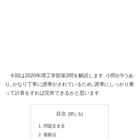
今回は2020年理工学部第3問を解説します. 小問が5つあ
り, かなり丁寧に誘導がされているため, 誘導にしっかり乗
って計算をすれば完答できるかと思います.
目次
問題文全文
着眼点