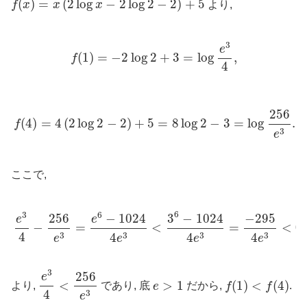
(
)
=
(
2
log
−
2
log
2
−
2
)
+
5
f
x
x
x
より,
f
(
1
)
=
−
2
log
2
+
3
=
log
e
3
4
,
3
e
(
1
)
=
−
2
log
2
+
3
=
log
,
f
4
f
(
4
)
=
4
(
2
log
2
−
2
)
+
5
=
8
log
2
−
3
=
log
256
e
3
.
256
(
4
)
=
4
(
2
log
2
−
2
)
+
5
=
8
log
2
−
3
=
log
.
f
3
e
ここで,
e
3
4
−
256
e
3
=
e
6
−
1024
4
e
3
<
3
6
−
1024
4
e
3
=
−
295
4
e
3
6
6
3
−
1024
3
−
1024
256
−
295
e
e
−
=
<
=
<
0
4
3
3
3
3
4
4
4
e
e
e
e
e
3
4
<
256
e
3
3
256
e
f
(
1
)
<
f
(
4
)
e
>
1
<
>
1
(
1
)
<
(
4
)
より,
であり, 底
e
だから,
f
f
.
4
3
e