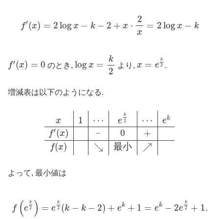
f
′
(
x
)
=
2
log
x
−
k
−
2
+
x
⋅
2
x
=
2
log
x
−
k
2
′
(
)
=
2
log
−
−
2
+
⋅
=
2
log
−
f
x
x
k
x
x
k
x
log
x
=
k
2
x
=
e
k
2
k
f
′
(
x
)
=
0
k
′
(
)
=
0
log
=
=
f
x
のとき,
x
より,
x
e
.
2
2
増減表は以下のようになる.
x
1
⋯
e
k
2
⋯
e
k
f
′
(
x
)
–
0
+
f
(
x
)
↘
最
小
↗
k
1
⋯
⋯
k
x
e
e
2
′
(
)
–
0
+
f
x
(
)
↘
最
小
↗
f
x
よって, 最小値は
f
(
e
k
2
)
=
e
k
2
(
k
−
k
−
2
)
+
e
k
+
1
=
e
k
−
2
e
k
2
+
1.
(
)
k
k
k
k
k
=
(
−
−
2
)
+
+
1
=
−
2
+
1.
f
e
e
k
k
e
e
e
2
2
2