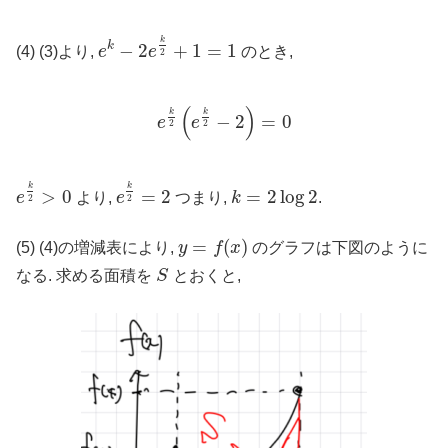
e
k
−
2
e
k
2
+
1
=
1
k
k
−
2
+
1
=
1
(4) (3)より,
e
e
のとき,
2
e
k
2
(
e
k
2
−
2
)
=
0
(
)
k
k
−
2
=
0
e
e
2
2
e
k
2
>
0
e
k
2
=
2
k
=
2
log
2
k
k
>
0
=
2
=
2
log
2
e
より,
e
つまり,
k
.
2
2
y
=
f
(
x
)
=
(
)
(5) (4)の増減表により,
y
f
x
のグラフは下図のように
S
なる. 求める面積を
S
とおくと,