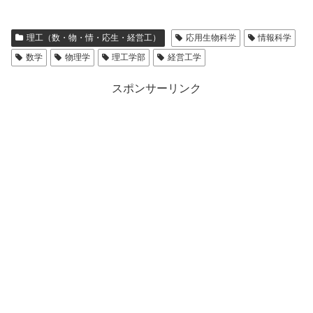
理工（数・物・情・応生・経営工）
応用生物科学
情報科学
数学
物理学
理工学部
経営工学
スポンサーリンク