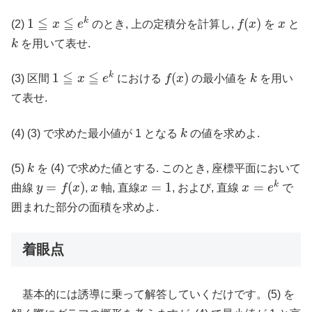
1
≦
x
≦
e
k
f
(
x
)
x
≦
≦
1
(
)
k
(2)
x
e
のとき, 上の定積分を計算し,
f
x
を
x
と
k
k
を用いて表せ.
1
≦
x
≦
e
k
f
(
x
)
k
≦
≦
1
(
)
k
(3) 区間
x
e
における
f
x
の最小値を
k
を用い
て表せ.
k
(4) (3) で求めた最小値が 1 となる
k
の値を求めよ.
k
(5)
k
を (4) で求めた値とする. このとき, 座標平面において
x
=
e
k
y
=
f
(
x
)
x
=
1
x
=
(
)
=
1
=
k
曲線
y
f
x
,
x
軸, 直線
x
, および, 直線
x
e
で
囲まれた部分の面積を求めよ.
着眼点
基本的には誘導に乗って解答していくだけです。(5) を