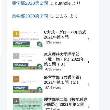
薬学部2020第２問
に
quandle
より
薬学部2020第２問
に
ごまを
より
C方式・グローバル方式
2021年第４問
7218 views
東京理科大学理学部
（数・物・化）2021年
第１問（３）
4766 views
経営学部（共通問題）
2021年第１問（２）
3744 views
理学部第二部（数学科専
用問題）2021年第２問
2707 views