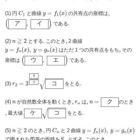
y
=
f
1
(
x
)
C
1
=
(
)
,
,
(1) 円
C
と曲線
y
f
x
の共有点の座標は
1
1
(
ア
,
イ
)
(
)
ア
,
イ
である.
n
≧
2
≧
2
,
,
(2)
n
とする. このとき
2 曲線
y
=
f
n
(
x
)
,
y
=
g
n
(
x
)
=
(
)
,
=
(
)
,
,
y
f
x
y
g
x
はただ 1 つの共有点をもち
その
n
n
(
ウ
,
エ
)
(
)
ウ
,
エ
座標は
である.
r
2
=
2
オ
カ
コ
オ
√
=
2
コ
カ
(3)
r
をとる.
2
n
=
ク
n
r
n
,
,
,
,
=
ク
(4)
n
が自然数全体を動くとき
r
は
n
のとき
n
ケ
コ
√
,
,
ケ
コ
最大値
をとる.
n
≧
2
y
=
f
n
(
x
)
,
y
=
g
n
(
x
)
C
n
≧
2
,
,
=
(
)
,
=
(
)
(5)
n
のとき
円
C
と 2 曲線
y
f
x
y
g
x
n
n
n
S
n
,
,
で囲まれた図形の面積を
S
とする. このとき