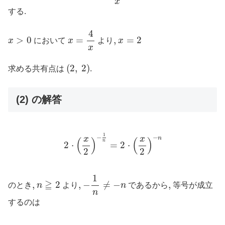
x
する.
x
=
4
x
4
x
>
0
x
=
2
>
0
=
,
,
=
2
x
において
x
より
x
x
(
2
,
2
)
(
2
,
2
)
求める共有点は
.
(2) の解答
2
⋅
(
x
2
)
−
1
n
=
2
⋅
(
x
2
)
−
n
1
−
−
n
x
x
(
)
(
)
n
2
⋅
=
2
⋅
2
2
−
1
n
≠
−
n
1
n
≧
2
≧
,
,
2
,
,
−
≠
−
,
,
のとき
n
より
n
であるから
等号が成立
n
するのは