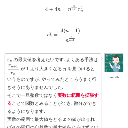
4
+
4
n
=
n
n
n
+
1
r
n
2
n
2
4
+
4
=
n
n
r
+
1
n
n
r
n
2
=
4
(
n
+
1
)
n
n
n
+
1
4
(
+
1
)
n
2
=
r
n
n
n
+
1
n
r
n
r
の最大値を考えたいです. よくある手法は
n
r
n
+
1
r
n
r
+
1
n
n
が 1 より大きくなる
n
を見つけると
r
n
quandle
,
,
いうものですが
やってみたところうまく行
きそうにありませんでした.
そこで一旦整数ではなく
実数に範囲を拡張す
,
,
る
ことで関数とみることができ
微分ができ
るようになります.
x
実数の範囲で最大値をとる
x
の値が出せれ
ばその周辺の自然数で最大値をとるはずとい