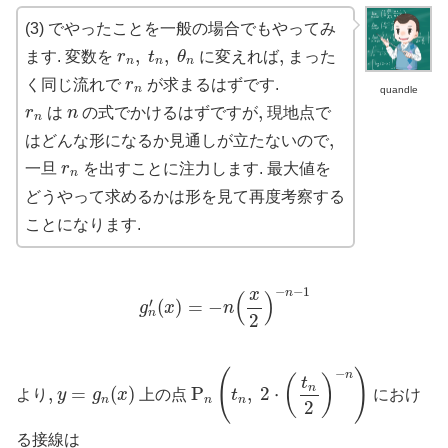
(3) でやったことを一般の場合でもやってみ
r
n
,
t
n
,
θ
n
,
,
,
,
ます. 変数を
r
t
θ
に変えれば
まった
n
n
n
r
n
く同じ流れで
r
が求まるはずです.
n
quandle
r
n
n
,
,
r
は
n
の式でかけるはずですが
現地点で
n
,
,
はどんな形になるか見通しが立たないので
r
n
一旦
r
を出すことに注力します. 最大値を
n
どうやって求めるかは形を見て再度考察する
ことになります.
g
n
′
(
x
)
=
−
n
(
x
2
)
−
n
−
1
−
−
1
n
x
(
)
′
(
)
=
−
g
x
n
n
2
P
n
(
t
n
,
2
⋅
(
t
n
2
)
−
n
)
−
(
)
n
(
)
t
y
=
g
n
(
x
)
n
,
,
=
(
)
P
,
2
⋅
より
y
g
x
上の点
t
におけ
n
n
n
2
る接線は