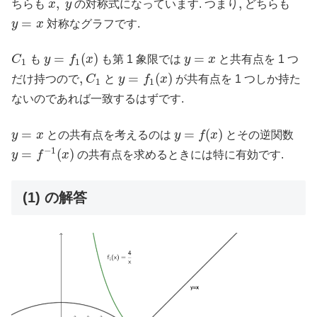
x
,
y
,
,
,
ちらも
x
y
の対称式になっています. つまり
どちらも
y
=
x
=
y
x
対称なグラフです.
y
=
f
1
(
x
)
C
1
y
=
x
=
(
)
=
C
も
y
f
x
も第 1 象限では
y
x
と共有点を 1 つ
1
1
y
=
f
1
(
x
)
C
1
,
,
=
(
)
だけ持つので
C
と
y
f
x
が共有点を 1 つしか持た
1
1
ないのであれば一致するはずです.
y
=
f
(
x
)
y
=
x
=
=
(
)
y
x
との共有点を考えるのは
y
f
x
とその逆関数
y
=
f
−
1
(
x
)
−
1
=
(
)
y
f
x
の共有点を求めるときには特に有効です.
(1) の解答