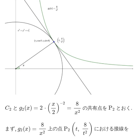
g
2
(
x
)
=
2
⋅
(
x
2
)
−
2
=
8
x
2
8
−
2
x
(
)
P
2
C
2
(
)
=
2
⋅
=
P
C
と
g
x
の共有点を
とおく.
2
2
2
2
2
x
P
2
(
t
,
8
t
2
)
g
2
(
x
)
=
8
x
2
8
8
(
)
,
,
(
)
=
P
,
まず
g
x
上の点
t
における接線を
2
2
2
2
x
t