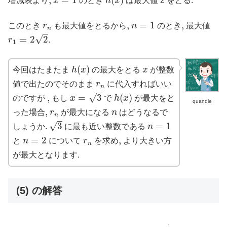
増減表より
x
のとき
h
x
は最大値 2 をとる.
n
=
1
r
n
,
,
=
1
,
,
このとき
r
も最大値をとるから
n
のとき
最大値
n
r
1
=
2
2
√
=
2
2
r
.
1
h
(
x
)
x
(
)
今回はたまたま
h
x
の最大をとる
x
が整数
r
n
値で出たのでそのまま
r
に代入すればいい
n
x
=
3
h
(
x
)
√
,
,
=
3
(
)
のですが
もし
x
で
h
x
が最大をと
quandle
r
n
n
,
,
った場合
r
が最大になる
n
はどうなるで
n
3
n
=
1
√
3
=
1
しょうか.
に最も近い整数である
n
n
=
2
r
n
=
2
,
,
と
n
について
r
を求め
より大きい方
n
が最大となります.
(5) の解答
(
f
n
∘
g
n
)
(
x
)
=
2
{
2
⋅
(
x
2
)
−
n
2
}
−
1
n
=
x
1