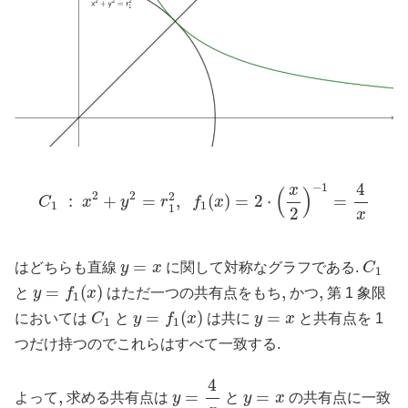
C
1
:
x
2
+
y
2
=
r
1
2
,
f
1
(
x
)
=
2
⋅
(
x
2
)
−
1
=
4
x
4
−
1
x
(
)
2
2
2
:
+
=
,
(
)
=
2
⋅
=
C
x
y
r
f
x
1
1
1
2
x
C
1
y
=
x
=
はどちらも直線
y
x
に関して対称なグラフである.
C
1
y
=
f
1
(
x
)
=
(
)
,
,
,
,
と
y
f
x
はただ一つの共有点をもち
かつ
第 1 象限
1
y
=
f
1
(
x
)
C
1
y
=
x
=
(
)
=
においては
C
と
y
f
x
は共に
y
x
と共有点を 1
1
1
つだけ持つのでこれらはすべて一致する.
y
=
4
x
4
y
=
x
,
,
=
=
よって
求める共有点は
y
と
y
x
の共有点に一致