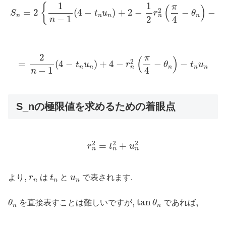
S
n
=
2
{
1
n
−
1
(
4
−
t
n
u
n
)
+
2
−
1
2
r
n
2
(
π
4
−
θ
n
)
−
1
2
t
n
u
1
1
1
{
π
(
)
2
=
2
(
4
−
)
+
2
−
−
−
S
t
u
r
θ
n
n
n
n
n
−
1
2
4
2
n
=
2
n
−
1
(
4
−
t
n
u
n
)
+
4
−
r
n
2
(
π
4
−
θ
n
)
−
t
n
u
n
2
π
(
)
2
=
(
4
−
)
+
4
−
−
−
t
u
r
θ
t
u
n
n
n
n
n
n
−
1
4
n
S_nの極限値を求めるための着眼点
r
n
2
=
t
n
2
+
u
n
2
2
2
2
=
+
r
t
u
n
n
n
t
n
r
n
u
n
,
,
より
r
は
t
と
u
で表されます.
n
n
n
θ
n
tan
θ
n
,
,
tan
,
,
θ
を直接表すことは難しいですが
θ
であれば
n
n