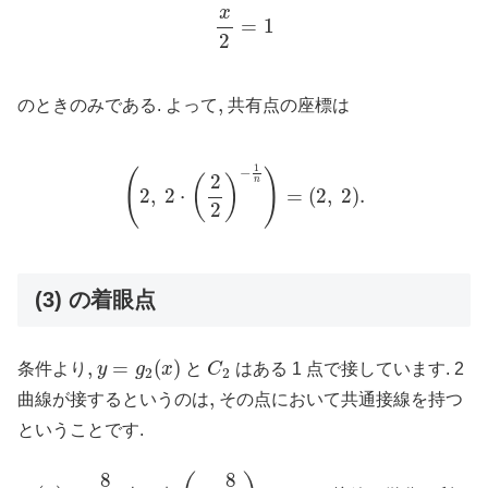
x
2
=
1
x
=
1
2
,
,
のときのみである. よって
共有点の座標は
(
2
,
2
⋅
(
2
2
)
−
1
n
)
=
(
2
,
2
)
.
1
−
(
)
2
(
)
n
2
,
2
⋅
=
(
2
,
2
)
.
2
(3) の着眼点
y
=
g
2
(
x
)
C
2
,
,
=
(
)
条件より
y
g
x
と
C
はある 1 点で接しています. 2
2
2
,
,
曲線が接するというのは
その点において共通接線を持つ
ということです.
(
t
,
8
t
2
)
g
2
(
x
)
=
8
x
2
8
8