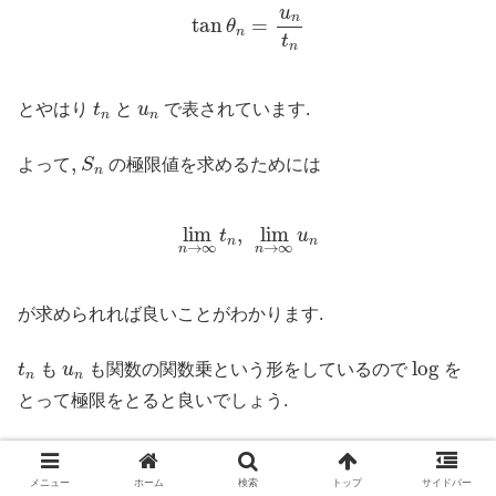
tan
θ
n
=
u
n
t
n
u
n
tan
=
θ
n
t
n
t
n
u
n
とやはり
t
と
u
で表されています.
n
n
S
n
,
,
よって
S
の極限値を求めるためには
n
lim
n
→
∞
t
n
,
lim
n
→
∞
u
n
lim
,
lim
t
u
n
n
→
∞
→
∞
n
n
が求められれば良いことがわかります.
log
t
n
u
n
log
t
も
u
も関数の関数乗という形をしているので
を
n
n
とって極限をとると良いでしょう.
S_nの極限値以降の解答
メニュー
ホーム
検索
トップ
サイドバー