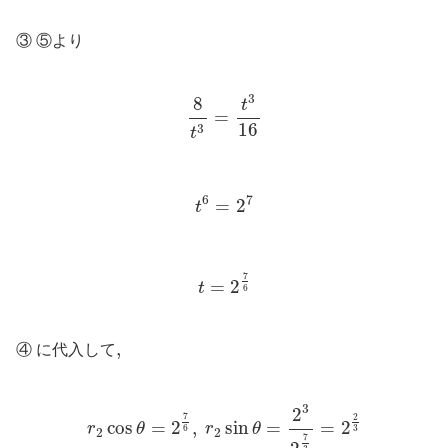
③ ⑤より
8
t
3
=
t
3
16
3
8
t
=
16
3
t
t
6
=
2
7
7
6
=
2
t
t
=
2
7
6
7
=
2
t
6
,
,
④ に代入して
r
2
cos
θ
=
2
7
6
,
r
2
sin
θ
=
2
3
2
7
3
=
2
2
3
3
2
7
2
cos
=
2
,
sin
=
=
2
r
θ
r
θ
3
6
2
2
7