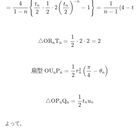
−
{
}
n
4
1
1
(
)
t
t
n
n
=
⋅
⋅
2
−
1
=
(
4
−
t
n
1
−
−
1
2
2
2
n
n
△
O
R
n
T
n
=
1
2
⋅
2
⋅
2
=
2
1
△
O
R
T
=
⋅
2
⋅
2
=
2
n
n
2
扇
型
O
U
n
P
n
=
1
2
r
n
2
(
π
4
−
θ
n
)
1
π
(
)
2
扇
型
O
U
P
=
−
r
θ
n
n
n
n
2
4
△
O
P
n
Q
n
=
1
2
t
n
u
n
1
△
O
P
Q
=
t
u
n
n
n
n
2
,
,
よって