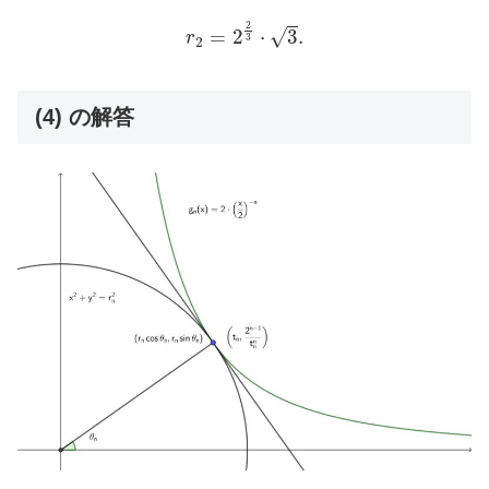
r
2
=
2
2
3
⋅
3
.
2
=
2
⋅
3
.
√
r
3
2
(4) の解答