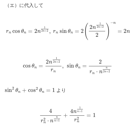
（エ）に代入して
r
n
cos
θ
n
=
2
n
1
2
n
+
2
,
r
n
sin
θ
n
=
2
(
2
n
1
2
n
+
2
2
)
−
n
=
2
n
−
n
−
n
1
(
)
2
n
2
+
2
1
n
−
cos
=
2
,
sin
=
2
=
2
r
θ
n
r
θ
n
2
+
2
n
n
n
n
n
2
cos
θ
n
=
2
n
1
2
n
+
2
r
n
,
sin
θ
n
=
2
r
n
⋅
n
n
2
n
+
2
1
2
2
n
2
+
2
n
cos
=
,
sin
=
θ
θ
n
n
n
r
⋅
r
n
n
2
+
2
n
n
sin
2
θ
n
+
cos
2
θ
n
=
1
2
2
sin
+
cos
=
1
θ
θ
より
n
n
4
r
n
2
⋅
n
n
n
+
1
+
4
n
1
n
+
1
r
n
2
=
1
1
4
4
n
+
1
n
+
=
1
n
2
2
r
⋅
r
n
+
1
n
n
n