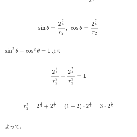
2
3
sin
θ
=
2
2
3
r
2
,
cos
θ
=
2
7
6
r
2
7
2
2
2
3
6
sin
=
,
cos
=
θ
θ
r
r
2
2
sin
2
θ
+
cos
2
θ
=
1
2
2
sin
+
cos
=
1
θ
θ
より
2
4
3
r
2
2
+
2
7
3
r
2
2
=
1
7
4
2
2
3
3
+
=
1
2
2
r
r
2
2
r
2
2
=
2
4
3
+
2
7
3
=
(
1
+
2
)
⋅
2
4
3
=
3
⋅
2
4
3
7
4
4
4
2
=
2
+
2
=
(
1
+
2
)
⋅
2
=
3
⋅
2
r
3
3
3
3
2
,
,
よって