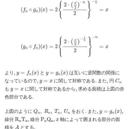
⎧
⎫
−
−
n
x
n
2
⋅
⎨
⎬
(
)
⎩
⎭
2
(
∘
)
(
)
=
2
=
f
g
x
x
n
n
2
⎧
⎫
(
g
n
∘
f
n
)
(
x
)
=
2
{
2
⋅
(
x
2
)
−
1
n
2
}
−
n
=
x
⎪
⎪
−
n
1
−
x
2
⋅
⎨
⎬
(
)
n
2
⎩
⎭
(
∘
)
(
)
=
2
=
⎪
⎪
g
f
x
x
n
n
2
y
=
f
n
(
x
)
y
=
g
n
(
x
)
,
,
=
(
)
=
(
)
より
y
f
x
と
y
g
x
は互いに逆関数の関係に
n
n
C
n
y
=
x
,
,
=
,
,
なっているので
y
x
に関して対称である. また
円
C
n
y
=
x
=
,
,
も
y
x
に関して対称であるから
求める面積は上図の赤
色部分である.
y
=
g
n
(
x
)
,
Q
n
,
R
n
,
T
n
,
U
n
,
,
,
,
,
=
(
)
,
上図のように
Q
R
T
U
をおく. また
y
g
x
n
n
n
n
n
R
n
T
n
,
P
n
Q
n
,
x
R
T
,
P
Q
,
線分
線分
x
軸によって囲まれる部分の面
n
n
n
n
A
積を
A
とする.