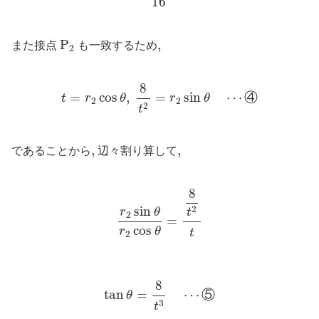
16
P
2
P
,
,
また接点
も一致するため
2
t
=
r
2
cos
θ
,
8
t
2
=
r
2
sin
θ
⋯
④
8
=
cos
,
=
sin
⋯
④
t
r
θ
r
θ
2
2
2
t
,
,
,
,
であることから
辺々割り算して
r
2
sin
θ
r
2
cos
θ
=
8
t
2
t
8
2
sin
t
r
θ
2
=
cos
r
θ
t
2
tan
θ
=
8
t
3
⋯
⑤
8
tan
=
⋯
⑤
θ
3
t