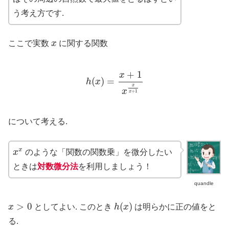
う考え方です.
x
ここで実数
x
に関する関数
h
(
x
)
=
x
+
1
x
x
x
+
1
+
1
x
(
)
=
h
x
x
x
+
1
x
について考える.
x
x
x
x
のような「関数の関数乗」を微分したい
ときは
対数微分法
を利用しましょう！
quandle
h
(
x
)
x
>
0
>
0
(
)
x
としてよい. このとき
h
x
は明らかに正の値をと
る.