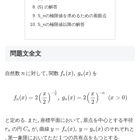
(5) の解答
S_nの極限値を求めるための着眼点
S_nの極限値以降の解答
問題文全文
f
n
(
x
)
,
g
n
(
x
)
n
,
,
(
)
,
(
)
自然数
n
に対して
関数
f
x
g
x
を
n
n
f
n
(
x
)
=
2
(
x
2
)
−
1
n
,
g
n
(
x
)
=
2
(
x
2
)
−
n
(
x
>
0
)
1
−
−
n
x
x
(
)
(
)
n
(
)
=
2
,
(
)
=
2
(
>
0
)
f
x
g
x
x
n
n
2
2
,
,
,
,
と定める. また
座標平面において
原点を中心とする半径
y
=
f
n
(
x
)
,
y
=
g
n
(
x
)
C
n
r
n
,
,
=
(
)
,
=
(
)
r
の円
C
が
曲線
y
f
x
y
g
x
のそれぞれと
n
n
n
n
,
,
第一象限においてただ 1 つの共有点をもつとする.