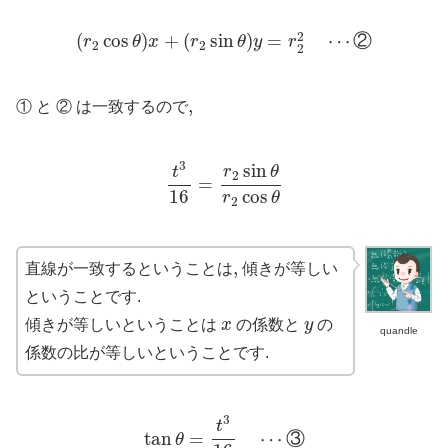
(
r
2
cos
θ
)
x
+
(
r
2
sin
θ
)
y
=
r
2
2
⋯
②
2
(
cos
)
+
(
sin
)
=
⋯
②
r
θ
x
r
θ
y
r
2
2
2
,
,
① と ② は一致するので
t
3
16
=
r
2
sin
θ
r
2
cos
θ
3
sin
t
r
θ
2
=
16
cos
r
θ
2
,
,
直線が一致するということは
傾きが等しい
ということです.
x
y
傾きが等しいということは
x
の係数と
y
の
quandle
係数の比が等しいということです.
tan
θ
=
t
3
16
⋯
③
3
t
tan
=
⋯
③
θ