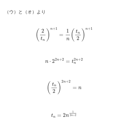
（ウ）と（オ）より
(
2
t
n
)
n
+
1
=
1
n
(
t
n
2
)
n
+
1
+
1
+
1
n
n
2
1
(
)
(
)
t
n
=
2
t
n
n
n
⋅
2
2
n
+
2
=
t
n
2
n
+
2
2
+
2
2
+
2
n
n
⋅
2
=
n
t
n
(
t
n
2
)
2
n
+
2
=
n
2
+
2
n
(
)
t
n
=
n
2
t
n
=
2
n
1
2
n
+
2
1
=
2
t
n
2
+
2
n
n