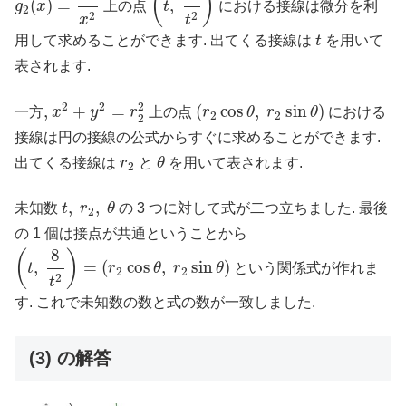
(
)
(
)
=
,
g
x
上の点
t
における接線は微分を利
2
2
2
x
t
t
用して求めることができます. 出てくる接線は
t
を用いて
表されます.
x
2
+
y
2
=
r
2
2
(
r
2
cos
θ
,
r
2
sin
θ
)
2
2
2
,
,
+
=
(
cos
,
sin
)
一方
x
y
r
上の点
r
θ
r
θ
における
2
2
2
接線は円の接線の公式からすぐに求めることができます.
θ
r
2
出てくる接線は
r
と
θ
を用いて表されます.
2
t
,
r
2
,
θ
,
,
未知数
t
r
θ
の 3 つに対して式が二つ立ちました. 最後
2
の 1 個は接点が共通ということから
(
t
,
8
t
2
)
=
(
r
2
cos
θ
,
r
2
sin
θ
)
8
(
)
,
=
(
cos
,
sin
)
t
r
θ
r
θ
という関係式が作れま
2
2
2
t
す. これで未知数の数と式の数が一致しました.
(3) の解答