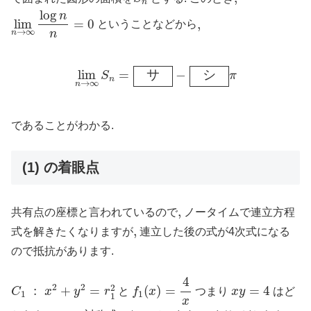
n
lim
n
→
∞
log
n
n
=
0
log
n
lim
=
0
,
,
ということなどから
→
∞
n
n
lim
n
→
∞
S
n
=
サ
−
シ
π
lim
=
サ
−
シ
S
π
n
→
∞
n
であることがわかる.
(1) の着眼点
,
,
共有点の座標と言われているので
ノータイムで連立方程
,
,
式を解きたくなりますが
連立した後の式が4次式になる
ので抵抗があります.
f
1
(
x
)
=
4
x
4
C
1
:
x
2
+
y
2
=
r
1
2
x
y
=
4
2
2
2
:
+
=
(
)
=
=
4
C
x
y
r
と
f
x
つまり
x
y
はど
1
1
1
x