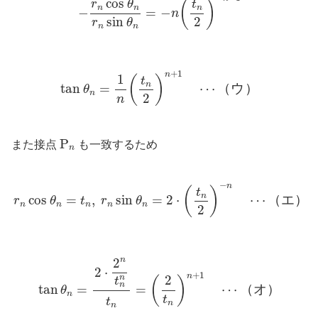
cos
(
)
r
θ
t
n
n
n
−
=
−
n
sin
2
r
θ
n
n
tan
θ
n
=
1
n
(
t
n
2
)
n
+
1
⋯
（
ウ
）
+
1
n
1
(
)
t
n
tan
=
⋯
（
ウ
）
θ
n
2
n
P
n
P
また接点
も一致するため
n
r
n
cos
θ
n
=
t
n
,
r
n
sin
θ
n
=
2
⋅
(
t
n
2
)
−
n
⋯
（
エ
）
−
n
(
)
t
n
cos
=
,
sin
=
2
⋅
⋯
（
エ
）
r
θ
t
r
θ
n
n
n
n
n
2
tan
θ
n
=
2
⋅
2
n
t
n
n
t
n
=
(
2
t
n
)
n
+
1
⋯
（
オ
）
n
2
2
⋅
+
1
n
2
n
(
)
t
n
tan
=
=
⋯
（
オ
）
θ
n
t
t
n
n