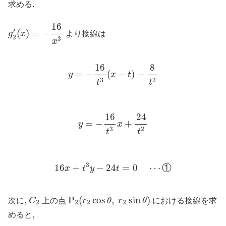
求める.
g
2
′
(
x
)
=
−
16
x
3
16
′
(
)
=
−
g
x
より接線は
2
3
x
y
=
−
16
t
3
(
x
−
t
)
+
8
t
2
16
8
=
−
(
−
)
+
y
x
t
3
2
t
t
y
=
−
16
t
3
x
+
24
t
2
24
16
=
−
+
y
x
3
2
t
t
16
x
+
t
3
y
−
24
t
=
0
⋯
①
3
16
+
−
24
=
0
⋯
①
x
t
y
t
P
2
(
r
2
cos
θ
,
r
2
sin
θ
)
C
2
,
,
P
(
cos
,
sin
)
次に
C
上の点
r
θ
r
θ
における接線を求
2
2
2
2
,
,
めると