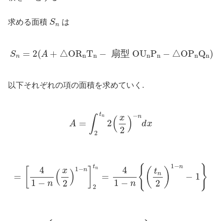
S
n
求める面積
S
は
n
S
n
=
2
(
A
+
△
O
R
n
T
n
−
扇
型
O
U
n
P
n
−
△
O
P
n
Q
n
)
=
2
(
+
△
O
R
T
−
扇
型
O
U
P
−
△
O
P
Q
)
S
A
n
n
n
n
n
n
n
以下それぞれの項の面積を求めていく.
A
=
∫
2
t
n
2
(
x
2
)
−
n
d
x
t
−
n
x
∫
n
(
)
=
2
A
d
x
2
2
=
[
4
1
−
n
(
x
2
)
1
−
n
]
2
t
n
=
4
1
−
n
{
(
t
n
2
)
1
−
n
−
1
}
1
−
{
}
n
t
4
4
1
−
[
]
(
)
n
n
x
t
(
)
n
=
=
−
1
1
−
1
−
2
2
n
n
2
=
4
1
−
n
{
t
n
2
⋅
1
2
⋅
2
(
t
n
2
)
−
n
−
1
}
=
1
n
−
1
(
4
−
t
n
u
n
)