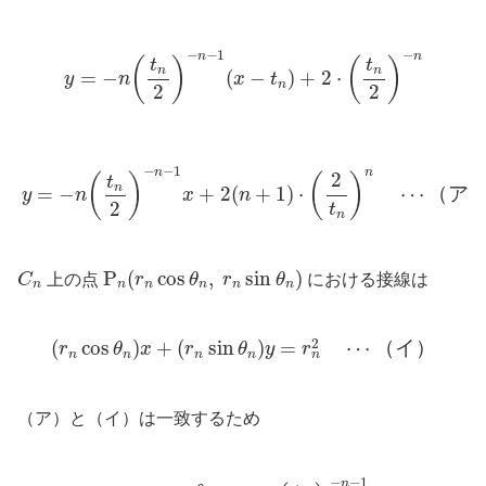
y
=
−
n
(
t
n
2
)
−
n
−
1
(
x
−
t
n
)
+
2
⋅
(
t
n
2
)
−
n
−
−
1
−
n
n
(
)
(
)
t
t
n
n
=
−
(
−
)
+
2
⋅
y
n
x
t
n
2
2
y
=
−
n
(
t
n
2
)
−
n
−
1
x
+
2
(
n
+
1
)
⋅
(
2
t
n
)
n
⋯
（
ア
）
−
−
1
n
n
2
(
)
(
)
t
n
=
−
+
2
(
+
1
)
⋅
⋯
（
ア
y
n
x
n
2
t
n
P
n
(
r
n
cos
θ
n
,
r
n
sin
θ
n
)
C
n
P
(
cos
,
sin
)
C
上の点
r
θ
r
θ
における接線は
n
n
n
n
n
n
(
r
n
cos
θ
n
)
x
+
(
r
n
sin
θ
n
)
y
=
r
n
2
⋯
（
イ
）
2
(
cos
)
+
(
sin
)
=
⋯
（
イ
）
r
θ
x
r
θ
y
r
n
n
n
n
n
（ア）と（イ）は一致するため
−
r
n
cos
θ
n
r
n
sin
θ
n
=
−
n
(
t
n
2
)
−
n
−
1
−
−
1
n