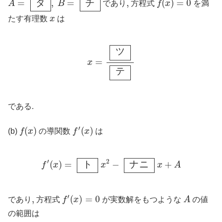
=
タ
,
=
チ
,
,
(
)
=
0
A
B
であり
方程式
f
x
を満
x
たす有理数
x
は
x
=
ツ
テ
ツ
=
x
テ
である.
f
(
x
)
f
′
(
x
)
′
(
)
(
)
(b)
f
x
の導関数
f
x
は
f
′
(
x
)
=
ト
x
2
−
ナ
ニ
x
+
A
′
2
(
)
=
ト
−
ナ
ニ
+
f
x
x
x
A
f
′
(
x
)
=
0
A
′
,
,
(
)
=
0
であり
方程式
f
x
が実数解をもつような
A
の値
の範囲は