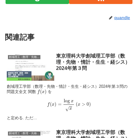
quandle
関連記事
東京理科大学創域理工学部（数
創域理工（数理・先物・情計・生生・経シス）
理・先物・情計・生生・経シス）
2024年第３問
創域理工学部（数理・先物・情計・生生・経シス）2024年第３問の
f
(
x
)
(
)
問題文全文 関数
を
f
x
f
(
x
)
=
log
x
x
(
x
>
0
)
log
x
(
)
=
(
>
0
)
f
x
x
√
x
と定める. ただ...
東京理科大学創域理工学部（数
創域理工（数理・先物・情計・生生・経シス）