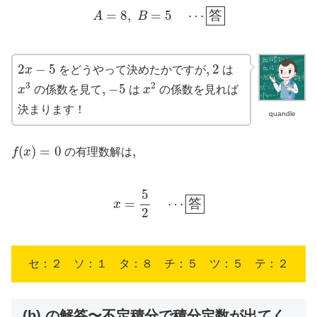
A
=
8
,
B
=
5
⋯
答
=
8
,
=
5
⋯
答
A
B
2
x
−
5
2
2
−
5
,
,
2
x
をどうやって決めたかですが
は
x
3
x
2
−
5
3
2
,
,
−
5
x
の係数を見て
は
x
の係数を見れば
決まります！
quandle
f
(
x
)
=
0
(
)
=
0
,
,
f
x
の有理数解は
x
=
5
2
⋯
答
5
=
⋯
答
x
2
セ：２ ソ：１ タ：８ チ：５ ツ：５ テ：２
(b) の解答〜不定積分で積分定数が出てく