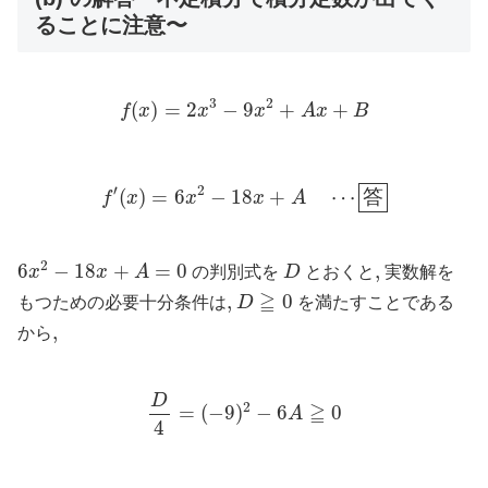
ることに注意〜
f
(
x
)
=
2
x
3
−
9
x
2
+
A
x
+
B
3
2
(
)
=
2
−
9
+
+
f
x
x
x
A
x
B
f
′
(
x
)
=
6
x
2
−
18
x
+
A
⋯
答
′
2
(
)
=
6
−
18
+
⋯
答
f
x
x
x
A
6
x
2
−
18
x
+
A
=
0
D
2
6
−
18
+
=
0
,
,
x
x
A
の判別式を
D
とおくと
実数解を
D
≧
0
≧
,
,
0
もつための必要十分条件は
D
を満たすことである
,
,
から
D
4
=
(
−
9
)
2
−
6
A
≧
0
D
2
≧
=
(
−
9
)
−
6
0
A
4