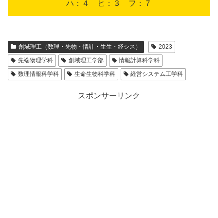
ハ：４ ヒ：３ フ：７
創域理工（数理・先物・情計・生生・経シス）
2023
先端物理学科
創域理工学部
情報計算科学科
数理情報科学科
生命生物科学科
経営システム工学科
スポンサーリンク