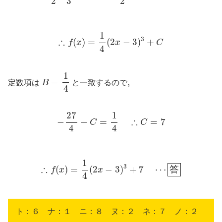
3
2
2
∴
f
(
x
)
=
1
4
(
2
x
−
3
)
3
+
C
1
3
∴
(
)
=
(
2
−
3
)
+
f
x
x
C
4
B
=
1
4
1
=
,
,
定数項は
B
と一致するので
4
−
27
4
+
C
=
1
4
∴
C
=
7
27
1
∴
−
+
=
=
7
C
C
4
4
∴
f
(
x
)
=
1
4
(
2
x
−
3
)
3
+
7
⋯
答
1
3
∴
(
)
=
(
2
−
3
)
+
7
⋯
答
f
x
x
4
ト：６ ナ：１ ニ：８ ヌ：２ ネ：７ ノ：２