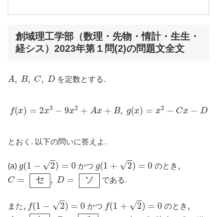
創域理工学部（数理・先物・情計・生生・
経シス）2023年第１問(2)の問題文全文
A
,
B
,
C
,
D
,
,
,
A
B
C
D
を定数とする.
f
(
x
)
=
2
x
3
−
9
x
2
+
A
x
+
B
,
g
(
x
)
=
x
2
−
C
x
−
D
3
2
2
(
)
=
2
−
9
+
+
,
(
)
=
−
−
f
x
x
x
A
x
B
g
x
x
C
x
D
とおく. 以下の問いに答えよ.
g
(
1
−
2
)
=
0
g
(
1
+
2
)
=
0
√
√
(
1
−
2
)
=
0
(
1
+
2
)
=
0
,
,
(a)
g
かつ
g
のとき
C
=
セ
,
D
=
ソ
=
セ
,
=
ソ
C
D
である.
f
(
1
−
2
)
=
0
f
(
1
+
2
)
=
0
√
√
,
,
(
1
−
2
)
=
0
(
1
+
2
)
=
0
,
,
また
f
かつ
f
のとき
A
=
タ
,
B
=
チ
f
(
x
)
=
0