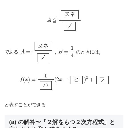
A
≦
ヌ
ネ
ノ
ヌ
ネ
≦
A
ノ
A
=
ヌ
ネ
ノ
,
B
=
1
4
ヌ
ネ
1
=
,
=
,
,
である.
A
B
のときには
4
ノ
f
(
x
)
=
1
ハ
(
2
x
−
ヒ
)
3
+
フ
1
3
(
)
=
(
2
−
ヒ
)
+
フ
f
x
x
ハ
と表すことができる.
(a) の解答〜「２解をもつ２次方程式」と