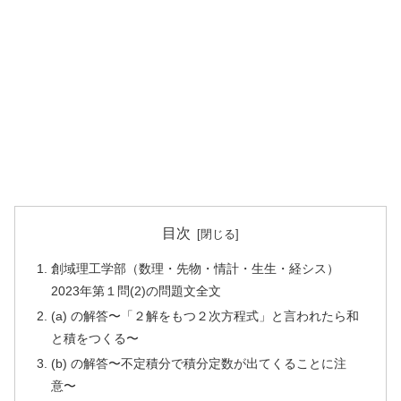
目次
創域理工学部（数理・先物・情計・生生・経シス）
2023年第１問(2)の問題文全文
(a) の解答〜「２解をもつ２次方程式」と言われたら和
と積をつくる〜
(b) の解答〜不定積分で積分定数が出てくることに注
意〜