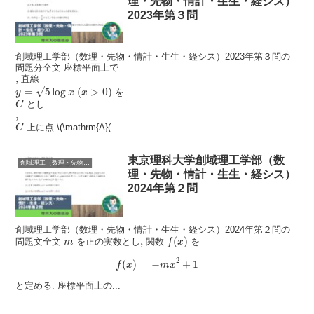
理・先物・情計・生生・経シス）
2023年第３問
創域理工学部（数理・先物・情計・生生・経シス）2023年第３問の
問題分全文 座標平面上で
,
,
直線
y
=
5
log
x
(
x
>
0
)
√
=
5
log
(
>
0
)
を
y
x
x
C
とし
C
,
,
C
上に点 \(\mathrm{A}(...
C
東京理科大学創域理工学部（数
創域理工（数理・先物・情計・生生・経シス）
理・先物・情計・生生・経シス）
2024年第２問
創域理工学部（数理・先物・情計・生生・経シス）2024年第２問の
f
(
x
)
m
,
,
(
)
問題文全文
を正の実数とし
関数
を
m
f
x
f
(
x
)
=
−
m
x
2
+
1
2
(
)
=
−
+
1
f
x
m
x
と定める. 座標平面上の...