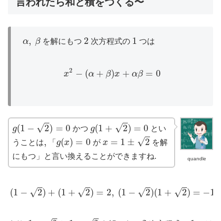
言われたら和と積をつくる〜
α
,
β
2
1
,
2
1
α
β
を解にもつ
次方程式の
つは
x
2
−
(
α
+
β
)
x
+
α
β
=
0
2
−
(
+
)
+
=
0
x
α
β
x
α
β
g
(
1
−
2
)
=
0
g
(
1
+
2
)
=
0
√
√
(
1
−
2
)
=
0
(
1
+
2
)
=
0
g
かつ
g
とい
x
=
1
±
2
g
(
x
)
=
0
√
,
,
(
)
=
0
=
1
±
2
うことは
「
g
x
が
x
を解
にもつ」と言い換えることができますね.
quandle
(
1
−
2
)
+
(
1
+
2
)
=
2
,
(
1
−
2
)
(
1
+
2
)
=
−
1
(
1
−
2
)
+
(
1
+
2
)
=
2
,
(
1
−
2
)
(
1
+
2
)
=
−
1
√
√
√
√
1
−
2
1
+
2
2
1