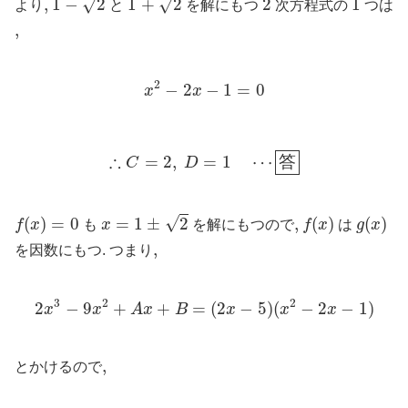
√
√
,
,
1
−
2
1
+
2
2
1
より
と
を解にもつ
次方程式の
つは
,
,
x
2
−
2
x
−
1
=
0
2
−
2
−
1
=
0
x
x
∴
C
=
2
,
D
=
1
⋯
答
∴
=
2
,
=
1
⋯
答
C
D
x
=
1
±
2
f
(
x
)
=
0
f
(
x
)
g
(
x
)
√
(
)
=
0
=
1
±
2
,
,
(
)
(
)
f
x
も
x
を解にもつので
f
x
は
g
x
,
,
を因数にもつ. つまり
2
x
3
−
9
x
2
+
A
x
+
B
=
(
2
x
−
5
)
(
x
2
−
2
x
−
1
)
3
2
2
2
−
9
+
+
=
(
2
−
5
)
(
−
2
−
1
)
x
x
A
x
B
x
x
x
,
,
とかけるので