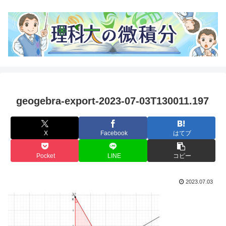
geogebra-export-2023-07-03T130011.197
X
Facebook
はてブ
Pocket
LINE
コピー
2023.07.03