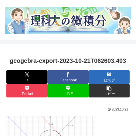
geogebra-export-2023-10-21T062603.403
X
Facebook
はてブ
Pocket
LINE
コピー
2023.10.21