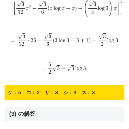
=
[
3
12
x
3
−
3
6
(
x
log
x
−
x
)
−
(
3
4
log
3
)
x
]
1
3
3
(
)
√
√
√
3
3
3
[
]
3
=
−
(
log
−
)
−
log
3
x
x
x
x
x
6
12
4
1
=
3
12
⋅
26
−
3
6
(
3
log
3
−
3
+
1
)
−
3
2
log
3
√
√
√
3
3
3
=
⋅
26
−
(
3
log
3
−
3
+
1
)
−
log
3
6
12
2
=
5
2
3
−
3
log
3.
5
=
3
−
3
log
3.
√
√
2
ケ：５ コ：２ サ：３ シ：３ ス：３
(3) の解答