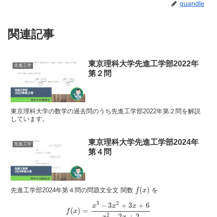
quandle
関連記事
東京理科大学先進工学部2022年
先進工学
第２問
東京理科大学の数学の過去問のうち先進工学部2022年第２問を解説
しています。
東京理科大学先進工学部2024年
先進工学
第４問
f
(
x
)
(
)
先進工学部2024年第４問の問題文全文 関数
を
f
x
f
(
x
)
=
x
3
−
3
x
2
+
3
x
+
6
x
2
−
2
x
+
2
3
2
−
3
+
3
+
6
x
x
x
(
)
=
f
x
2
−
2
+
2
x
x