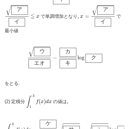
ア
イ
≦
x
x
=
ア
イ
√
√
ア
ア
≦
,
,
=
x
で単調増加となり
x
で
イ
イ
最小値
ウ
エ
オ
−
カ
キ
log
ク
√
ウ
カ
−
log
ク
エ
オ
キ
をとる.
∫
1
3
f
(
x
)
d
x
3
∫
(
)
,
,
(2) 定積分
f
x
d
x
の値は
1
∫
1
3
f
(
x
)
d
x
=
ケ
コ
サ
−
シ
log
ス
ケ
3