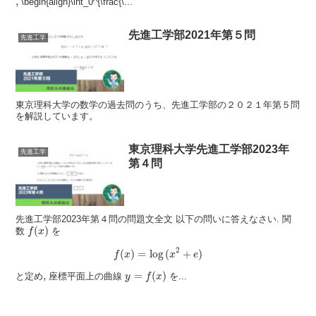
,
,
\begin{align}\int_0^{\frac{\...
先進工学部2021年第５問
先進工学
東京理科大学の数学の過去問のうち、先進工学部の２０２１年第５問
を解説しています。
東京理科大学先進工学部2023年
先進工学
第４問
先進工学部2023年第４問の問題文全文 以下の問いに答えなさい. 関
f
(
x
)
(
)
数
を
f
x
f
(
x
)
=
log
(
x
2
+
e
)
2
(
)
=
log
(
+
)
f
x
x
e
y
=
f
(
x
)
,
,
=
(
)
と定め
座標平面上の曲線
を...
y
f
x