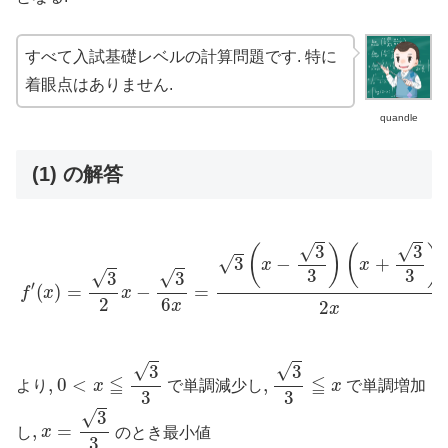
すべて入試基礎レベルの計算問題です. 特に
着眼点はありません.
quandle
(1) の解答
f
′
(
x
)
=
3
2
x
−
3
6
x
=
3
(
x
−
3
3
)
(
x
+
3
3
)
2
x
√
√
3
3
(
)
(
)
√
3
−
+
x
x
3
3
√
√
3
3
′
(
)
=
−
=
f
x
x
6
2
2
x
x
0
<
x
≦
3
3
3
3
≦
x
√
√
3
3
≦
≦
,
,
0
<
,
,
より
x
で単調減少し
x
で単調増加
3
3
x
=
3
3
√
3
,
,
=
し
x
のとき最小値
3