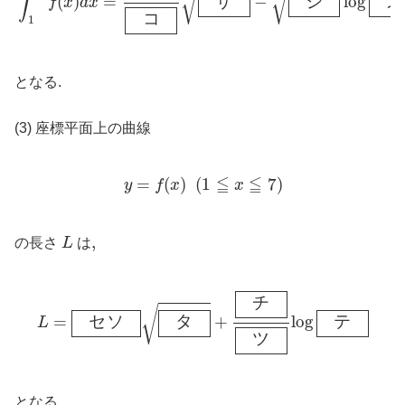
√
√
∫
(
)
=
サ
−
シ
log
ス
f
x
d
x
コ
1
となる.
(3) 座標平面上の曲線
y
=
f
(
x
)
(
1
≦
x
≦
7
)
≦
≦
=
(
)
(
1
7
)
y
f
x
x
L
,
,
の長さ
L
は
L
=
セ
ソ
タ
+
チ
ツ
log
テ
チ
√
=
セ
ソ
タ
+
log
テ
L
ツ
となる.