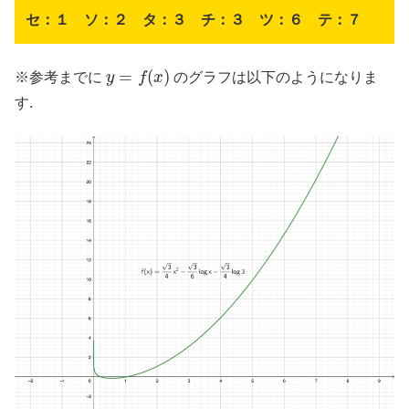
セ：１ ソ：２ タ：３ チ：３ ツ：６ テ：７
y
=
f
(
x
)
=
(
)
※参考までに
y
f
x
のグラフは以下のようになりま
す.