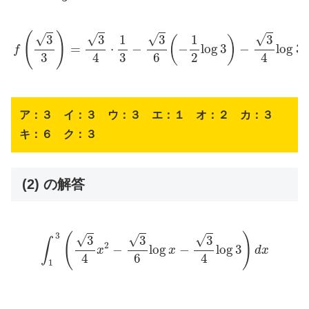
f
(
3
3
)
=
3
4
⋅
1
3
−
3
6
(
−
1
2
log
3
)
−
3
4
log
3
=
3
12
−
(
)
√
√
√
√
3
3
3
3
1
1
(
)
=
⋅
−
−
log
3
−
log
3
f
3
3
6
4
2
4
ア：３ イ：３ ウ：３ エ：１ オ：２ カ：３
キ：６ ク：３
(2) の解答
∫
1
3
(
3
4
x
2
−
3
6
log
x
−
3
4
log
3
)
d
x
3
(
)
√
√
√
3
3
3
∫
2
−
log
−
log
3
x
x
d
x
6
4
4
1