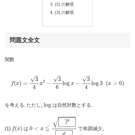
(2) の解答
(3) の解答
問題文全文
関数
f
(
x
)
=
3
4
x
2
−
3
6
log
x
−
3
4
log
3
(
x
>
0
)
√
√
√
3
3
3
2
(
)
=
−
log
−
log
3
(
>
0
)
f
x
x
x
x
6
4
4
log
,
,
log
を考える. ただし
は自然対数とする.
0
<
x
≦
ア
イ
√
ア
f
(
x
)
≦
(
)
0
<
,
,
(1)
f
x
は
x
で単調減少
イ