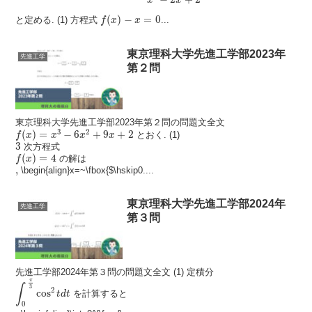
f
(
x
)
−
x
=
0
(
)
−
=
0
と定める. (1) 方程式
...
f
x
x
東京理科大学先進工学部2023年
先進工学
第２問
東京理科大学先進工学部2023年第２問の問題文全文
f
(
x
)
=
x
3
−
6
x
2
+
9
x
+
2
3
2
(
)
=
−
6
+
9
+
2
とおく. (1)
f
x
x
x
x
3
3
次方程式
f
(
x
)
=
4
(
)
=
4
の解は
f
x
,
,
\begin{align}x=~\fbox{$\hskip0....
東京理科大学先進工学部2024年
先進工学
第３問
先進工学部2024年第３問の問題文全文 (1) 定積分
∫
0
π
3
cos
2
t
d
t
π
∫
3
2
cos
を計算すると
t
d
t
0