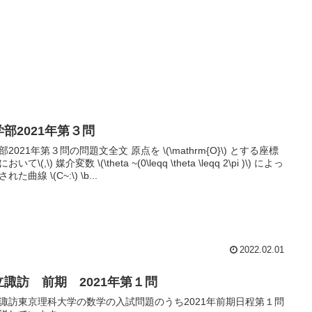
学部2021年第３問
部2021年第３問の問題文全文 原点を \(\mathrm{O}\) とする座標
いて\(,\) 媒介変数 \(\theta ~(0\leqq \theta \leqq 2\pi )\) によっ
れた曲線 \(C~:\) \b...
2022.02.01
立諏訪 前期 2021年第１問
諏訪東京理科大学の数学の入試問題のうち2021年前期日程第１問