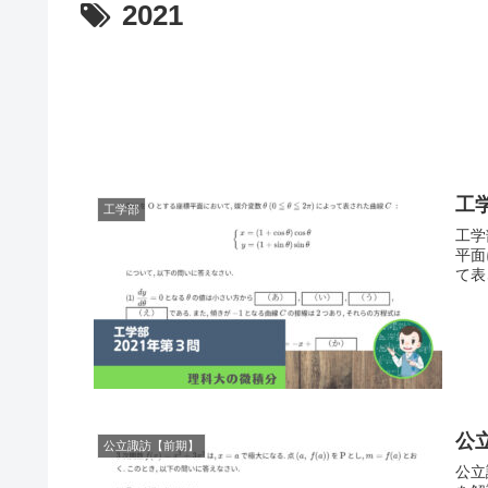
2021
工
工学部
工学
平面にお
て表さ
公
公立諏訪【前期】
公立