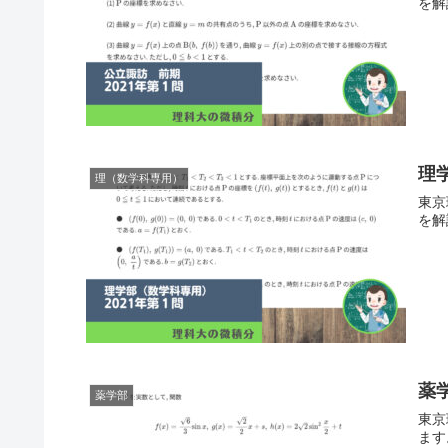
を解
理
理（数学科専用）
東京
を解
薬
薬学部
東京
ます