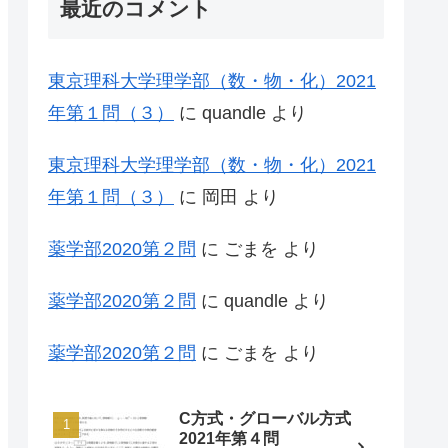
最近のコメント
東京理科大学理学部（数・物・化）2021
年第１問（３）
に
quandle
より
東京理科大学理学部（数・物・化）2021
年第１問（３）
に
岡田
より
薬学部2020第２問
に
ごまを
より
薬学部2020第２問
に
quandle
より
薬学部2020第２問
に
ごまを
より
C方式・グローバル方式
2021年第４問