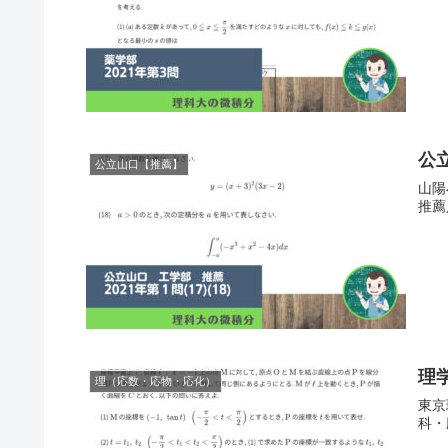
公立
公立山口【推薦】
山陽
推薦
理
理（応数・応物・応化）
東京
科・