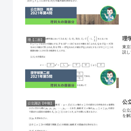
理
理【二部】
東京
説し
公
公立諏訪【中期】
公立
を解