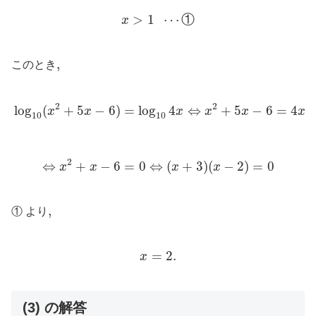
x
>
1
⋯
①
>
1
⋯
①
x
,
,
このとき
log
10
(
x
2
+
5
x
−
6
)
=
log
10
4
x
⇔
x
2
+
5
x
−
6
=
4
x
2
2
log
(
+
5
−
6
)
=
log
4
⇔
+
5
−
6
=
4
x
x
x
x
x
x
10
10
⇔
x
2
+
x
−
6
=
0
⇔
(
x
+
3
)
(
x
−
2
)
=
0
2
⇔
+
−
6
=
0
⇔
(
+
3
)
(
−
2
)
=
0
x
x
x
x
,
,
① より
x
=
2.
=
2.
x
(3) の解答