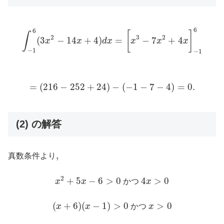
∫
−
1
6
(
3
x
2
−
14
x
+
4
)
d
x
=
[
x
3
−
7
x
2
+
4
x
]
−
1
6
6
6
[
]
∫
2
3
2
(
3
−
14
+
4
)
=
−
7
+
4
x
x
d
x
x
x
x
−
1
−
1
=
(
216
−
252
+
24
)
−
(
−
1
−
7
−
4
)
=
0.
=
(
216
−
252
+
24
)
−
(
−
1
−
7
−
4
)
=
0.
(2) の解答
,
,
真数条件より
x
2
+
5
x
−
6
>
0
4
x
>
0
2
+
5
−
6
>
0
4
>
0
x
x
かつ
x
(
x
+
6
)
(
x
−
1
)
>
0
x
>
0
(
+
6
)
(
−
1
)
>
0
>
0
x
x
かつ
x