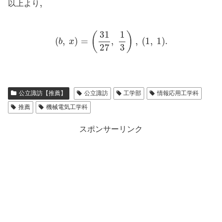
,
,
以上より
(
b
,
x
)
=
(
31
27
,
1
3
)
,
(
1
,
1
)
.
31
1
(
)
(
,
)
=
,
,
(
1
,
1
)
.
b
x
27
3
公立諏訪【推薦】
公立諏訪
工学部
情報応用工学科
推薦
機械電気工学科
スポンサーリンク