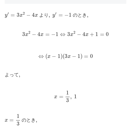
y
′
=
3
x
2
−
4
x
,
y
′
=
−
1
′
2
′
=
3
−
4
,
=
−
1
,
,
y
x
x
より
y
のとき
3
x
2
−
4
x
=
−
1
⇔
3
x
2
−
4
x
+
1
=
0
2
2
3
−
4
=
−
1
⇔
3
−
4
+
1
=
0
x
x
x
x
⇔
(
x
−
1
)
(
3
x
−
1
)
=
0
⇔
(
−
1
)
(
3
−
1
)
=
0
x
x
,
,
よって
x
=
1
3
,
1
1
=
,
1
x
3
x
=
1
3
1
=
,
,
x
のとき
3