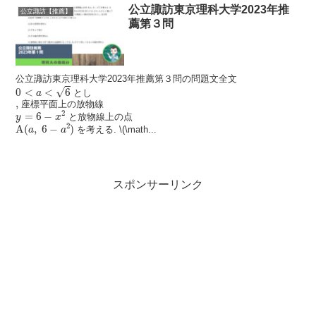
公立諏訪東京理科大学2023年推
公立諏訪【推薦】
薦第３問
公立諏訪東京理科大学2023年推薦第３問の問題文全文
0
<
a
<
6
√
0
<
<
6
とし
a
,
,
座標平面上の放物線
y
=
6
−
x
2
2
=
6
−
と放物線上の点
y
x
A
(
a
,
6
−
a
2
)
2
A
(
,
6
−
)
を考える. \(\math...
a
a
スポンサーリンク