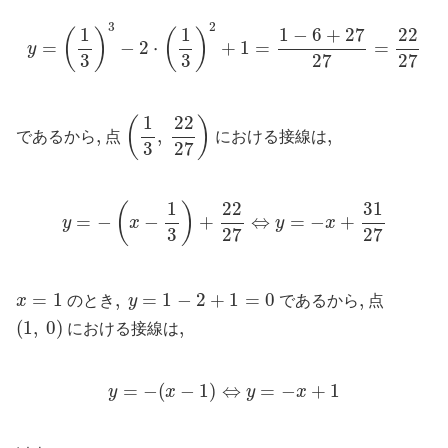
y
=
(
1
3
)
3
−
2
⋅
(
1
3
)
2
+
1
=
1
−
6
+
27
27
=
22
27
3
2
1
−
6
+
27
1
1
22
(
)
(
)
=
−
2
⋅
+
1
=
=
y
3
3
27
27
(
1
3
,
22
27
)
1
22
(
)
,
,
,
,
,
であるから
点
における接線は
3
27
y
=
−
(
x
−
1
3
)
+
22
27
⇔
y
=
−
x
+
31
27
1
22
31
(
)
=
−
−
+
⇔
=
−
+
y
x
y
x
3
27
27
x
=
1
,
y
=
1
−
2
+
1
=
0
=
1
,
=
1
−
2
+
1
=
0
,
,
x
のとき
y
であるから
点
(
1
,
0
)
(
1
,
0
)
,
,
における接線は
y
=
−
(
x
−
1
)
⇔
y
=
−
x
+
1
=
−
(
−
1
)
⇔
=
−
+
1
y
x
y
x