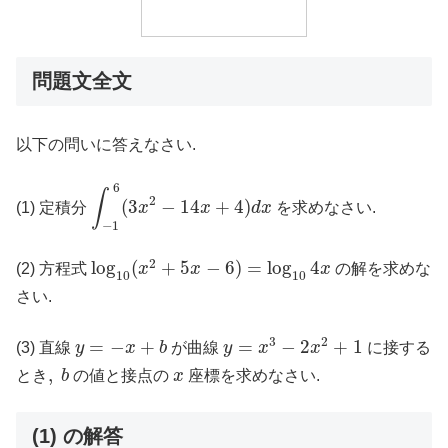
問題文全文
以下の問いに答えなさい.
∫
−
1
6
(
3
x
2
−
14
x
+
4
)
d
x
6
∫
2
(
3
−
14
+
4
)
(1) 定積分
x
x
d
x
を求めなさい.
−
1
log
10
(
x
2
+
5
x
−
6
)
=
log
10
4
x
2
log
(
+
5
−
6
)
=
log
4
(2) 方程式
x
x
x
の解を求めな
10
10
さい.
y
=
x
3
−
2
x
2
+
1
y
=
−
x
+
b
3
2
=
−
+
=
−
2
+
1
(3) 直線
y
x
b
が曲線
y
x
x
に接する
,
b
x
,
とき
b
の値と接点の
x
座標を求めなさい.
(1) の解答