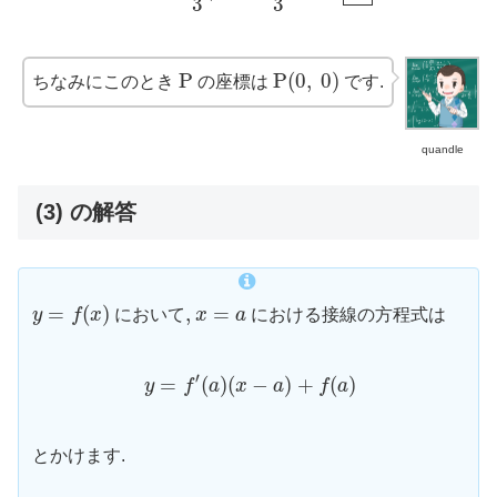
3
3
P
(
0
,
0
)
P
P
P
(
0
,
0
)
ちなみにこのとき
の座標は
です.
quandle
(3) の解答
y
=
f
(
x
)
x
=
a
=
(
)
,
,
=
y
f
x
において
x
a
における接線の方程式は
y
=
f
′
(
a
)
(
x
−
a
)
+
f
(
a
)
′
=
(
)
(
−
)
+
(
)
y
f
a
x
a
f
a
とかけます.