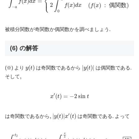
⎨
∫
⎩
(
)
=
⎪
f
x
d
x
∫
2
(
)
(
(
)
:
偶
関
数
)
f
x
d
x
f
x
−
a
0
被積分関数が奇関数か偶関数かを調べましょう.
(6) の解答
y
(
t
)
|
y
(
t
)
|
(
)
|
(
)
|
(※) より
y
t
は奇関数であるから
y
t
は偶関数である.
,
,
そして
x
′
(
t
)
=
−
2
sin
t
′
(
)
=
−
2
sin
x
t
t
|
y
(
t
)
|
x
′
(
t
)
′
,
,
|
(
)
|
(
)
は奇関数であるから
y
t
x
t
は奇関数である. よって
∫
t
1
t
2
|
y
(
t
)
|
x
′
(
t
)
d
t
=
∫
−
π
3
π
3
|
y
(
t
)
|
x
′
(
t
)
d
t
=
0
⋯
答
π
t
2
3