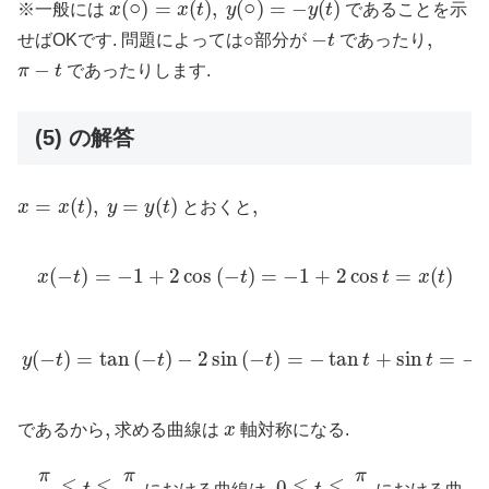
(
○
)
=
(
)
,
(
○
)
=
−
(
)
※一般には
x
x
t
y
y
t
であることを示
−
t
−
,
,
せばOKです. 問題によっては○部分が
t
であったり
π
−
t
−
π
t
であったりします.
(5) の解答
x
=
x
(
t
)
,
y
=
y
(
t
)
=
(
)
,
=
(
)
,
,
x
x
t
y
y
t
とおくと
x
(
−
t
)
=
−
1
+
2
cos
(
−
t
)
=
−
1
+
2
cos
t
=
x
(
t
)
(
−
)
=
−
1
+
2
cos
(
−
)
=
−
1
+
2
cos
=
(
)
x
t
t
t
x
t
y
(
−
t
)
=
tan
(
−
t
)
−
2
sin
(
−
t
)
=
−
tan
t
+
sin
t
=
−
y
(
t
)
(
−
)
=
tan
(
−
)
−
2
sin
(
−
)
=
−
tan
+
sin
=
−
y
t
t
t
t
t
y
x
,
,
であるから
求める曲線は
x
軸対称になる.
−
π
3
≦
t
≦
π
3
0
≦
t
≦
π
3
π
π
π
−
,
,
0
における曲線は
における曲