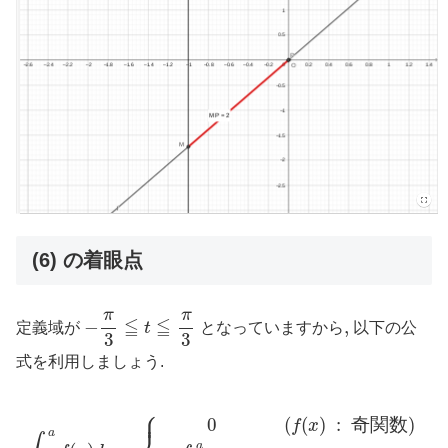
s
r
P
ク
e
s
e
r
(
ト
M
l
s
e
を
)
a
s
s
+
非
s
s
s
(
表
N
h
l
s
示
a
t
a
l
m
に
o
s
a
e
す
(
h
h
s
P
る
i
t
h
)
に
d
o
t
)
は
+
e
h
o
"
ス
o
i
h
=
ラ
"
b
d
i
+
ッ
j
e
d
d
シ
e
o
e
i
ュ
s
c
b
o
t
を
t
j
b
a
押
P
e
j
n
c
r
c
e
す
e
e
t
c
編
M
s
P
t
P
集
s
r
P
す
入力…
e
e
r
る
n
s
e
に
t
s
s
は
e
e
s
、
r
n
e
e
(6) の着眼点
t
t
n
n
o
e
t
t
e
r
e
e
d
t
r
r
i
o
t
キ
−
π
3
≦
t
≦
π
3
t
e
o
ー
π
π
d
e
≦
≦
を
−
,
,
定義域が
t
となっていますから
以下の公
i
d
押
t
i
3
3
し
t
ま
式を利用しましょう.
す
⎧
∫
−
a
a
f
(
x
)
d
x
=
{
0
(
f
(
x
)
:
奇
関
数
)
2
∫
0
a
f
(
x
)
d
x
(
f
(
x
)
:
偶
関
数
)
⎪
0
(
(
)
:
奇
関
数
)
f
x
a
a