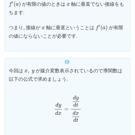
f
′
(
a
)
x
′
(
)
f
a
が有限の値のときは
x
軸に垂直でない接線をも
ちます.
f
′
(
a
)
x
′
,
,
(
)
つまり
接線が
x
軸に垂直ということは
f
a
が有限
の値にならないことが必要です.
x
,
y
,
今回は
x
y
が媒介変数表示されているので導関数は
以下の公式で求めましょう.
d
y
d
x
=
d
y
d
t
d
x
d
t
d
y
d
y
d
t
=
d
x
d
x
d
t