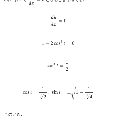
d
x
d
y
d
x
=
0
d
y
=
0
d
x
1
−
2
cos
3
t
=
0
3
1
−
2
cos
=
0
t
cos
3
t
=
1
2
1
3
cos
=
t
2
cos
t
=
1
2
3
,
sin
t
=
±
1
−
1
4
3
√
1
1
cos
=
,
sin
=
±
1
−
t
t
√
√
4
2
3
3
,
,
このとき