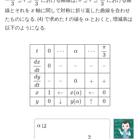
≦
≦
≦
≦
t
t
3
3
3
x
線とそれを
x
軸に関して対称に折り返した曲線を合わせ
t
α
,
,
たものになる. (4) で求めた
t
の値を
α
とおくと
増減表は
以下のようになる.
t
0
⋯
α
⋯
π
3
d
x
d
t
0
–
–
–
–
d
y
d
t
–
–
0
+
+
x
1
←
x
(
α
)
π
0
⋯
⋯
t
α
3
d
x
0
–
–
–
–
d
t
d
y
–
–
0
+
+
d
t
1
←
(
)
←
0
x
x
α
0
↓
(
)
↑
0
y
y
α
α
α
は
x
(
α
)
=
−
1
+
2
2
3
2