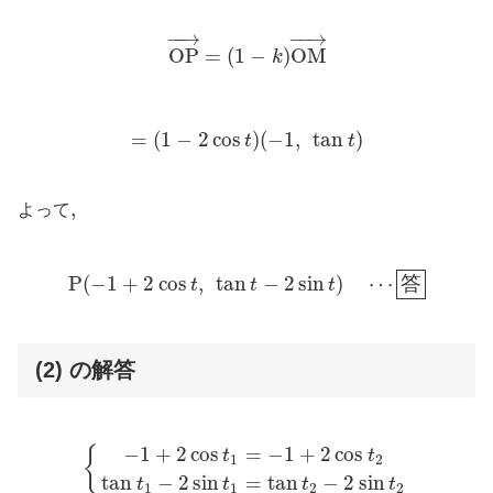
O
P
→
=
(
1
−
k
)
O
M
→
−
−
→
−
−
→
O
P
=
(
1
−
)
O
M
k
=
(
1
−
2
cos
t
)
(
−
1
,
tan
t
)
=
(
1
−
2
cos
)
(
−
1
,
tan
)
t
t
,
,
よって
P
(
−
1
+
2
cos
t
,
tan
t
−
2
sin
t
)
⋯
答
P
(
−
1
+
2
cos
,
tan
−
2
sin
)
⋯
答
t
t
t
(2) の解答
{
−
1
+
2
cos
t
1
=
−
1
+
2
cos
t
2
tan
t
1
−
2
sin
t
1
=
tan
t
2
−
−
1
+
2
cos
=
−
1
+
2
cos
{
t
t
1
2
tan
−
2
sin
=
tan
−
2
sin
t
t
t
t
1
1
2
2