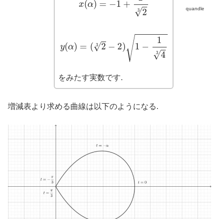
(
)
=
−
1
+
x
α
quandle
√
2
3
y
(
α
)
=
(
2
3
−
2
)
1
−
1
4
3
√
1
(
)
=
(
2
−
2
)
1
−
√
3
y
α
√
4
3
をみたす実数です.
増減表より求める曲線は以下のようになる.