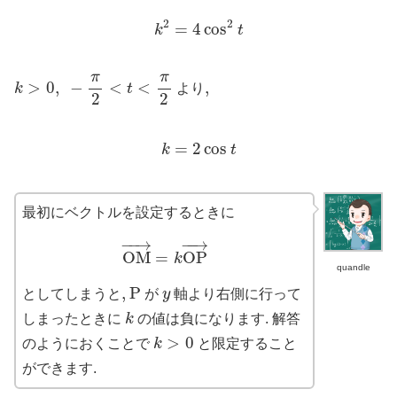
k
2
=
4
cos
2
t
2
2
=
4
cos
k
t
k
>
0
,
−
π
2
<
t
<
π
2
π
π
>
0
,
−
<
<
,
,
k
t
より
2
2
k
=
2
cos
t
=
2
cos
k
t
最初にベクトルを設定するときに
O
M
→
=
k
O
P
→
−
−
→
−
−
→
O
M
=
O
P
k
quandle
P
y
,
,
P
としてしまうと
が
y
軸より右側に行って
k
しまったときに
k
の値は負になります. 解答
k
>
0
>
0
のようにおくことで
k
と限定すること
ができます.