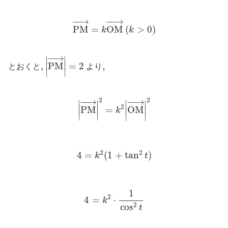
P
M
→
=
k
O
M
→
(
k
>
0
)
−
−
→
−
−
→
P
M
=
O
M
(
>
0
)
k
k
|
P
M
→
|
=
2
−
−
→
∣
∣
∣
∣
,
,
P
M
=
2
,
,
とおくと
より
∣
∣
|
P
M
→
|
2
=
k
2
|
O
M
→
|
2
−
−
→
−
−
→
2
2
∣
∣
∣
∣
2
∣
∣
∣
∣
P
M
=
O
M
k
∣
∣
∣
∣
4
=
k
2
(
1
+
tan
2
t
)
2
2
4
=
(
1
+
tan
)
k
t
4
=
k
2
⋅
1
cos
2
t
1
2
4
=
⋅
k
2
cos
t