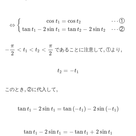
⇔
{
cos
t
1
=
cos
t
2
⋯
①
tan
t
1
−
2
sin
t
1
=
tan
t
2
−
2
sin
t
2
⋯
cos
=
cos
⋯
①
{
t
t
1
2
⇔
tan
−
2
sin
=
tan
−
2
sin
⋯
②
t
t
t
t
1
1
2
2
−
π
2
<
t
1
<
t
2
<
π
2
π
π
−
<
<
<
,
,
,
,
t
t
であることに注意して
①より
1
2
2
2
t
2
=
−
t
1
=
−
t
t
2
1
,
,
,
,
このとき
②に代入して
tan
t
1
−
2
sin
t
1
=
tan
(
−
t
1
)
−
2
sin
(
−
t
1
)
tan
−
2
sin
=
tan
(
−
)
−
2
sin
(
−
)
t
t
t
t
1
1
1
1
tan
t
1
−
2
sin
t
1
=
−
tan
t
1
+
2
sin
t
1
tan
−
2
sin
=
−
tan
+
2
sin
t
t
t
t
1
1
1
1