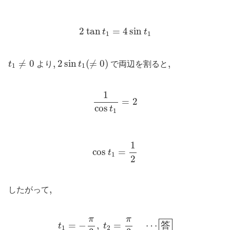
2
tan
t
1
=
4
sin
t
1
2
tan
=
4
sin
t
t
1
1
2
sin
t
1
(
≠
0
)
t
1
≠
0
≠
0
,
,
2
sin
(
≠
0
)
,
,
t
より
t
で両辺を割ると
1
1
1
cos
t
1
=
2
1
=
2
cos
t
1
cos
t
1
=
1
2
1
cos
=
t
1
2
,
,
したがって
t
1
=
−
π
3
,
t
2
=
π
3
⋯
答
π
π
=
−
,
=
⋯
答
t
t
1
2