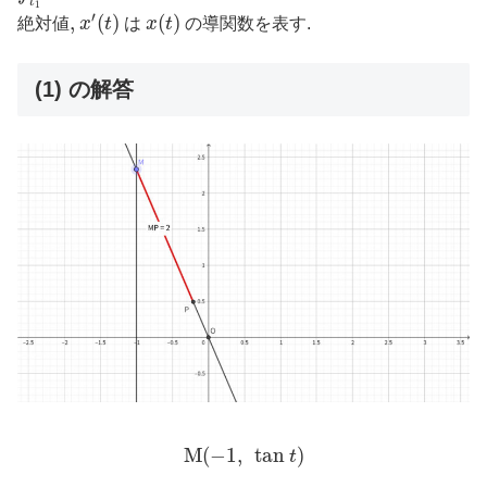
t
1
x
′
(
t
)
x
(
t
)
′
,
,
(
)
(
)
絶対値
x
t
は
x
t
の導関数を表す.
(1) の解答
M
(
−
1
,
tan
t
)
M
(
−
1
,
tan
)
t