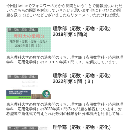
今回はtwitterでフォロワーの方から良問ということで情報提供いただ
いたこちらの問題を解説していきたいと思います.他にもぜひこの問
題を扱ってほしいなどございましたらリクエストいただければ優先的
に扱っていきたいと思います.ただし, コーナー...
理学部（応数・応物・応化）
理（応数・応物・応化）
2019年第１問(3)
東京理科大学の数学の過去問のうち、理学部（応用数学科・応用物理
学科・応用化学科）の２０１９年第１問（３）を解説しています。
理学部（応数・応物・応化）
理（応数・応物・応化）
2022年第１問（３）
東京理科大学の数学の過去問のうち、理学部（応用数学科・応用物理
学科・応用化学科）の2022年第１問(3) の問題を解説しています。対
称型連立漸化式で与えられた数列の極限を区分求積法を利用して解く
問題です。
理学部（応数・応物・応化）
理（応数・応物・応化）