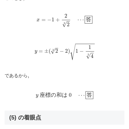
x
=
−
1
+
2
2
3
⋯
答
2
=
−
1
+
⋯
答
x
√
2
3
y
=
±
(
2
3
−
2
)
1
−
1
4
3
√
1
=
±
(
2
−
2
)
1
−
√
3
y
√
4
3
,
,
であるから
y
座
標
の
和
は
0
⋯
答
座
標
の
和
は
0
⋯
答
y
(5) の着眼点