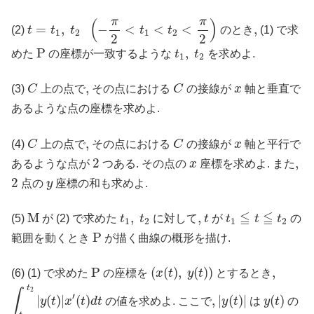
t
=
t
1
,
t
2
(
−
π
2
<
t
1
<
t
2
<
π
2
)
π
π
(
)
=
,
−
<
<
<
,
,
(2)
t
t
t
t
t
のとき
(1) で求
1
2
1
2
2
2
P
t
1
,
t
2
P
,
めた
の座標が一致するような
t
t
を求めよ.
1
2
C
C
x
,
,
(3)
C
上の点で
その点における
C
の接線が
x
軸と垂直で
あるような点の座標を求めよ.
C
C
x
,
,
(4)
C
上の点で
その点における
C
の接線が
x
軸と平行で
2
x
2
,
,
あるような点が
つある. その点の
x
座標を求めよ. また
2
y
2
点の
y
座標の和も求めよ.
t
1
≦
t
≦
t
2
M
t
1
,
t
2
t
≦
≦
M
,
,
,
(5)
が (2) で求めた
t
t
に対して
t
が
t
t
t
の
1
2
1
2
P
P
範囲を動くとき
が描く曲線の概形を描け.
(
x
(
t
)
,
y
(
t
)
)
P
P
(
(
)
,
(
)
)
,
,
(6) (1) で求めた
の座標を
x
t
y
t
とするとき
∫
t
1
t
2
|
y
(
t
)
|
x
′
(
t
)
d
t
t
2
|
y
(
t
)
|
y
(
t
)
∫
′
|
(
)
|
(
)
,
,
|
(
)
|
(
)
y
t
x
t
d
t
の値を求めよ. ここで
y
t
は
y
t
の