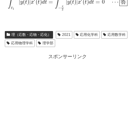
∫
∫
′
′
|
(
)
|
(
)
=
|
(
)
|
(
)
=
0
⋯
答
y
t
x
t
d
t
y
t
x
t
d
t
π
−
t
1
3
理（応数・応物・応化）
2021
応用化学科
応用数学科
応用物理学科
理学部
スポンサーリンク