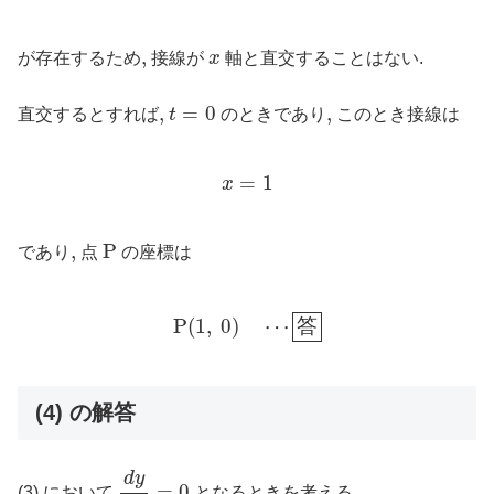
x
,
,
が存在するため
接線が
x
軸と直交することはない.
t
=
0
,
,
=
0
,
,
直交するとすれば
t
のときであり
このとき接線は
x
=
1
=
1
x
P
,
,
P
であり
点
の座標は
P
(
1
,
0
)
⋯
答
P
(
1
,
0
)
⋯
答
(4) の解答
d
y
d
x
=
0
d
y
=
0
(3) において
となるときを考える.