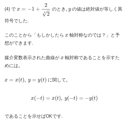
x
=
−
1
+
2
2
3
2
y
=
−
1
+
,
,
(4) で
x
のとき
y
の値は絶対値が等しく異
√
2
3
符号でした.
x
このことから「もしかしたら
x
軸対称なのでは？」と予
想ができます.
x
媒介変数表示された曲線が
x
軸対称であることを示すた
,
,
めには
x
=
x
(
t
)
,
y
=
y
(
t
)
=
(
)
,
=
(
)
,
,
x
x
t
y
y
t
に関して
x
(
−
t
)
=
x
(
t
)
,
y
(
−
t
)
=
−
y
(
t
)
(
−
)
=
(
)
,
(
−
)
=
−
(
)
x
t
x
t
y
t
y
t
であることを示せばOKです.
x
(
○
)
=
x
(
t
)
,
y
(
○
)
=
−
y
(
t
)