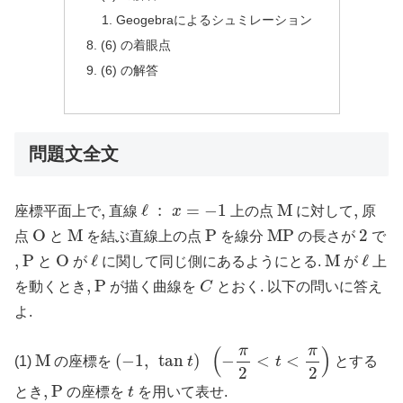
Geogebraによるシュミレーション
(6) の着眼点
(6) の解答
問題文全文
ℓ
:
x
=
−
1
M
,
,
ℓ
:
=
−
1
M
,
,
座標平面上で
直線
x
上の点
に対して
原
O
M
P
M
P
2
O
M
P
M
P
2
点
と
を結ぶ直線上の点
を線分
の長さが
で
P
O
ℓ
M
ℓ
,
,
P
O
ℓ
M
ℓ
と
が
に関して同じ側にあるようにとる.
が
上
P
C
,
,
P
を動くとき
が描く曲線を
C
とおく. 以下の問いに答え
よ.
(
−
1
,
tan
t
)
(
−
π
2
<
t
<
π
2
)
π
π
(
)
M
M
(
−
1
,
tan
)
−
<
<
(1)
の座標を
t
t
とする
2
2
P
t
,
,
P
とき
の座標を
t
を用いて表せ.