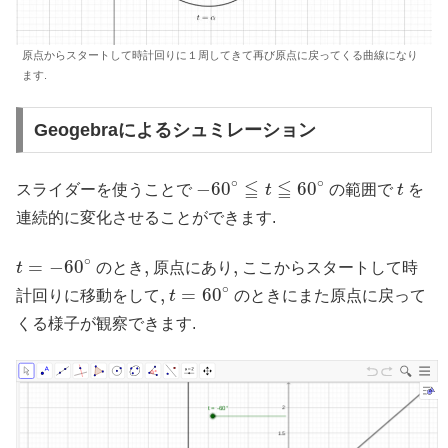
原点からスタートして時計回りに１周してきて再び原点に戻ってくる曲線になり
ます.
t = -60°
-60°
60°
(-1, -1.73)
Geogebraによるシュミレーション
(0, 0)
−
60
∘
≦
t
≦
60
∘
t
∘
∘
≦
≦
−
60
60
スライダーを使うことで
t
の範囲で
t
を
-1.73x + y = 0
連続的に変化させることができます.
(x + 1)² + (y + 1.73)² = 4
t
=
−
60
∘
∘
=
−
60
,
,
,
,
t
のとき
原点にあり
ここからスタートして時
(0, 0)
t
=
60
∘
∘
,
,
=
60
計回りに移動をして
t
のときにまた原点に戻って
2
くる様子が観察できます.
2
テ
キ
直
L
S
M
ス
i
e
P
線
ト
n
g
e
e
の
e
m
q
q
挿
f
e
u
1
入
M
P
n
a
オ
P
r
t
l
ブ
=
e
g
s
ジ
N
a
s
P
2
ェ
m