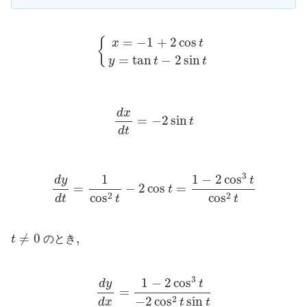
{
x
=
−
1
+
2
cos
t
y
=
tan
t
−
2
sin
t
=
−
1
+
2
cos
{
x
t
=
tan
−
2
sin
y
t
t
d
x
d
t
=
−
2
sin
t
d
x
=
−
2
sin
t
d
t
d
y
d
t
=
1
cos
2
t
−
2
cos
t
=
1
−
2
cos
3
t
cos
2
t
3
1
−
2
cos
1
t
d
y
=
−
2
cos
=
t
2
2
cos
cos
d
t
t
t
t
≠
0
≠
0
,
,
t
のとき
d
y
d
x
=
1
−
2
cos
3
t
−
2
cos
2
t
sin
t
3
1
−
2
cos
t
d
y
=
2
−
2
cos
sin
d
x
t
t