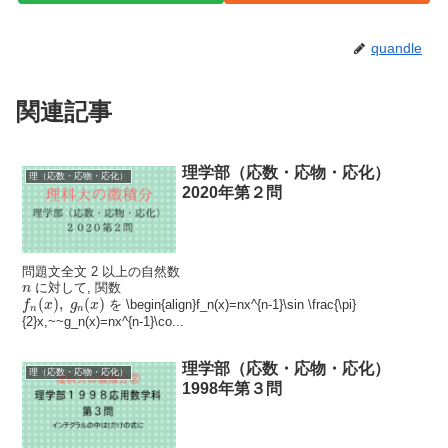
quandle
関連記事
理学部（応数・応物・応化）
理（応数・応物・応化）
2020年第２問
問題文全文 2 以上の自然数
n
に対して, 関数
n
f
n
(
x
)
,
g
n
(
x
)
(
)
,
(
)
を \begin{align}f_n(x)=nx^{n-1}\sin \frac{\pi}
f
x
g
x
n
n
{2}x,~~g_n(x)=nx^{n-1}\co...
理学部（応数・応物・応化）
理（応数・応物・応化）
1998年第３問